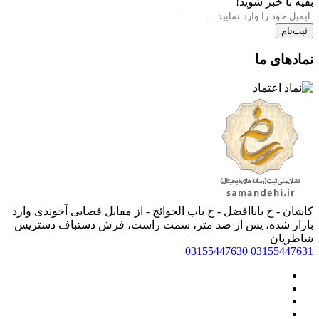
بقیه با خبر شوید!
ثبت‌نام
نمادهای ما
کاشان - خ باباافضل - خ باب الحوائج - از مقابل قصابی آخوندی وارد
بازار شده، پس از صد متر، سمت راست، فرش دستباف دستریس
شاطریان
03155447630
03155447631