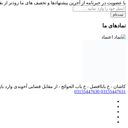
با عضویت در خبرنامه از آخرین پیشنهادها و تخفیف های ما زودتر از بقی
ثبت‌نام
نمادهای ما
کاشان - خ باباافضل - خ باب الحوائج - از مقابل قصابی آخوندی و
03155447630
03155447631