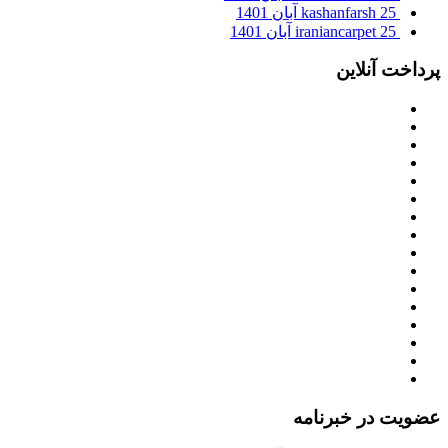
25 آبان 1401
kashanfarsh
25 آبان 1401
iraniancarpet
پرداخت آنلاین
عضویت در خبرنامه