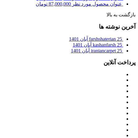
عنوان محصول مورد نظر
87,000,000
تومان
بازگشت به بالا
آخرین نوشته ها
25 آبان 1401
farshshaterian
25 آبان 1401
kashanfarsh
25 آبان 1401
iraniancarpet
پرداخت آنلاین