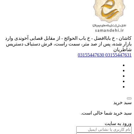
کاشان - خ باباافضل - خ باب الحوائج - از مقابل قصابی آخوندی وارد
بازار شده، پس از صد متر، سمت راست، فرش دستباف دستریس
شاطریان
03155447630
03155447631
سبد خرید
سبد خرید شما خالی است.
ورود به سایت