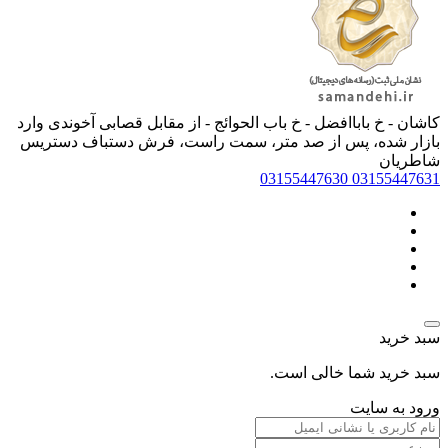
کاشان - خ باباافضل - خ باب الحوائج - از مقابل قصابی آخوندی وارد
بازار شده، پس از صد متر، سمت راست، فرش دستباف دستریس
شاطریان
03155447630
03155447631
سبد خرید
سبد خرید شما خالی است.
ورود به سایت