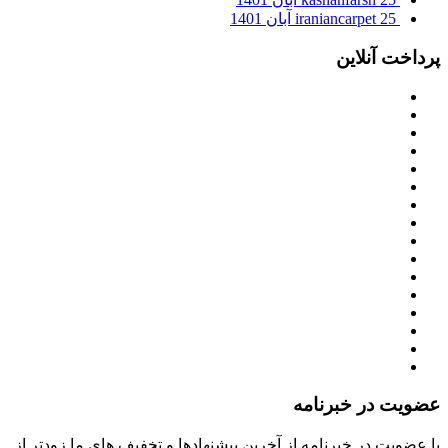
25 آبان 1401
iraniancarpet
پرداخت آنلاین
عضویت در خبرنامه
با عضویت در خبرنامه از آخرین پیشنهادها و تخفیف های ما زودتر از