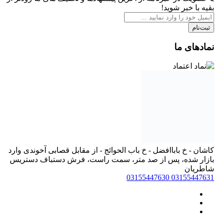
بقیه با خبر شوید!
ثبت‌نام
نمادهای ما
کاشان - خ باباافضل - خ باب الحوائج - از مقابل قصابی آخوندی وارد
بازار شده، پس از صد متر، سمت راست، فرش دستباف دستریس
شاطریان
03155447630
03155447631