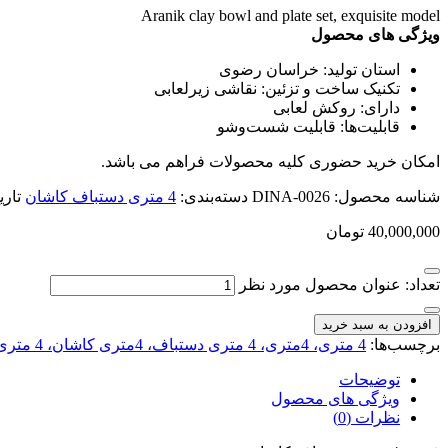
Aranik clay bowl and plate set, exquisite model
ویژگی های محصول
استان تولید:
خراسان رضوی
تکنیک ساخت و تزئین:
نقاشی زیرلعابی
دارای:
روکش لعابی
قابلیت‌ها:
قابلیت شست‌وشو
امکان خرید حضوری کلیه محصولات فراهم می باشد.
شناسه محصول:
DINA-0026
دسته‌بندی:
4 متری دستباف کاشان
تاری
40,000,000
تومان
تعداد: عنوان محصول مورد نظر
افزودن به سبد خرید
برچسب‌ها:
4 متری، 4متری، 4 متری دستباف، 4متری کاشان، 4 متری دستباف کاشان
توضیحات
ویژگی های محصول
نظرات (0)