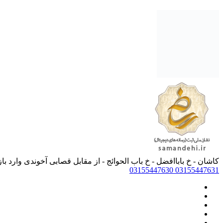
کاشان - خ باباافضل - خ باب الحوائج - از مقابل قصابی آخوندی و
03155447630
03155447631