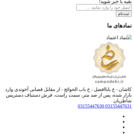
بقیه با خبر شوید!
ثبت‌نام
نمادهای ما
کاشان - خ باباافضل - خ باب الحوائج - از مقابل قصابی آخوندی وارد
بازار شده، پس از صد متر، سمت راست، فرش دستباف دستریس
شاطریان
03155447630
03155447631